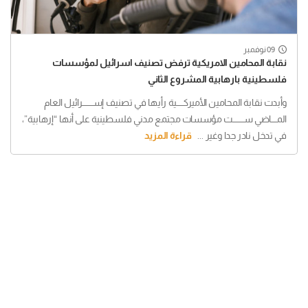
09 نوفمبر
نقابة المحامين الامريكية ترفض تصنيف اسرائيل لمؤسسات
فلسطينية بارهابية المشروع الثاني
وأبدت نقابة المحامين الأميركـــــية رأيها في تصنيف إســــــــرائيل العام
المــــاضي ســــــــت مؤسسات مجتمع مدني فلسطينية على أنها “إرهابية”،
في تدخل نادر جدا وغير ...
قراءة المزيد